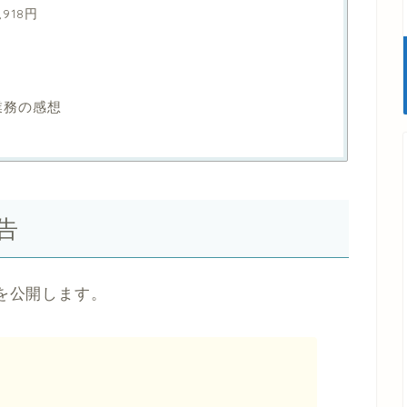
918円
業務の感想
告
益を公開します。