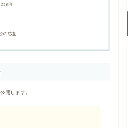
038円
業務の感想
告
を公開します。