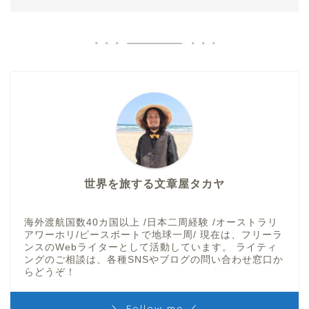
世界を旅する文章屋タカヤ
海外渡航国数40カ国以上 /日本二周経験 /オーストラリ
アワーホリ/ピースボートで地球一周/ 現在は、フリーラ
ンスのWebライターとして活動しています。 ライティ
ングのご相談は、各種SNSやブログの問い合わせ窓口か
らどうぞ！
＼ Follow me ／