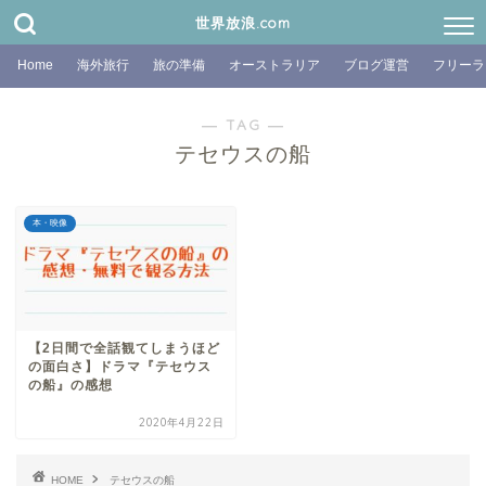
世界放浪.com
Home
海外旅行
旅の準備
オーストラリア
ブログ運営
フリーラ
― TAG ―
テセウスの船
本・映像
【2日間で全話観てしまうほど
の面白さ】ドラマ『テセウス
の船』の感想
2020年4月22日
HOME
テセウスの船