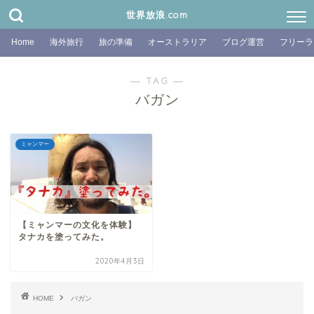
世界放浪.com
Home
海外旅行
旅の準備
オーストラリア
ブログ運営
フリーラ
― TAG ―
バガン
ミャンマー
【ミャンマーの文化を体験】
タナカを塗ってみた。
2020年4月3日
HOME
バガン