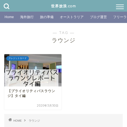
世界放浪.com
Home
海外旅行
旅の準備
オーストラリア
ブログ運営
フリーラ
― TAG ―
ラウンジ
クレジットカード
【プライオリティパスラウン
ジ】タイ編
2020年3月30日
HOME
ラウンジ