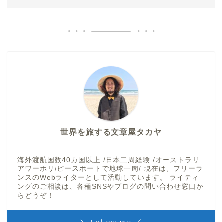
世界を旅する文章屋タカヤ
海外渡航国数40カ国以上 /日本二周経験 /オーストラリ
アワーホリ/ピースボートで地球一周/ 現在は、フリーラ
ンスのWebライターとして活動しています。 ライティ
ングのご相談は、各種SNSやブログの問い合わせ窓口か
らどうぞ！
＼ Follow me ／