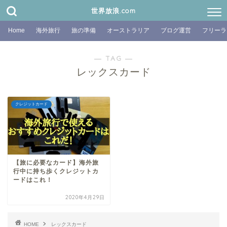
世界放浪.com
Home
海外旅行
旅の準備
オーストラリア
ブログ運営
フリーラ
― TAG ―
レックスカード
クレジットカード
【旅に必要なカード】海外旅
行中に持ち歩くクレジットカ
ードはこれ！
2020年4月29日
HOME
レックスカード