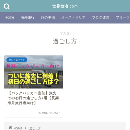
世界放浪.com
Home
海外旅行
旅の準備
オーストラリア
ブログ運営
フリーラ
― TAG ―
過ごし方
旅のエピソード
【バックパッカー直伝】旅先
での初日の過ごし方7選【長期
海外旅行者向け】
2020年7月26日
HOME
過ごし方