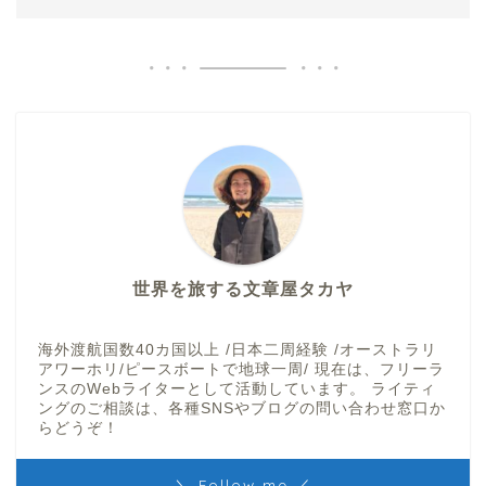
世界を旅する文章屋タカヤ
海外渡航国数40カ国以上 /日本二周経験 /オーストラリ
アワーホリ/ピースボートで地球一周/ 現在は、フリーラ
ンスのWebライターとして活動しています。 ライティ
ングのご相談は、各種SNSやブログの問い合わせ窓口か
らどうぞ！
＼ Follow me ／