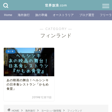
世界放浪.com
Home
海外旅行
旅の準備
オーストラリア
ブログ運営
フリーラ
― CATEGORY ―
フィンランド
旅と食
あの映画の舞台！ヘルシンキ
の日本食レストラン「かもめ
食堂」
2019年12月11日
HOME
海外旅行
ヨーロッパ旅情報
フィンランド