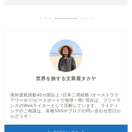
世界を旅する文章屋タカヤ
海外渡航国数40カ国以上 /日本二周経験 /オーストラリ
アワーホリ/ピースボートで地球一周/ 現在は、フリーラ
ンスのWebライターとして活動しています。 ライティ
ングのご相談は、各種SNSやブログの問い合わせ窓口か
らどうぞ！
＼ Follow me ／