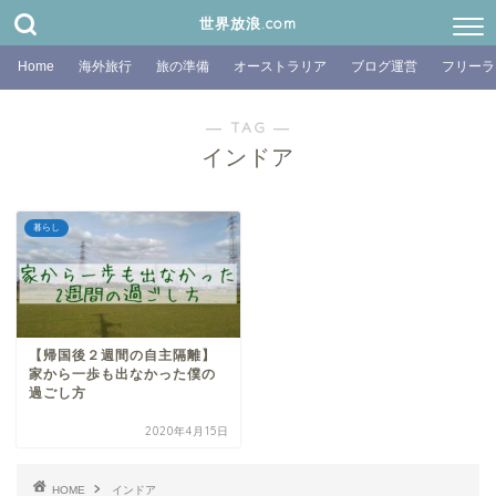
世界放浪.com
Home
海外旅行
旅の準備
オーストラリア
ブログ運営
フリーラ
― TAG ―
インドア
暮らし
【帰国後２週間の自主隔離】
家から一歩も出なかった僕の
過ごし方
2020年4月15日
HOME
インドア