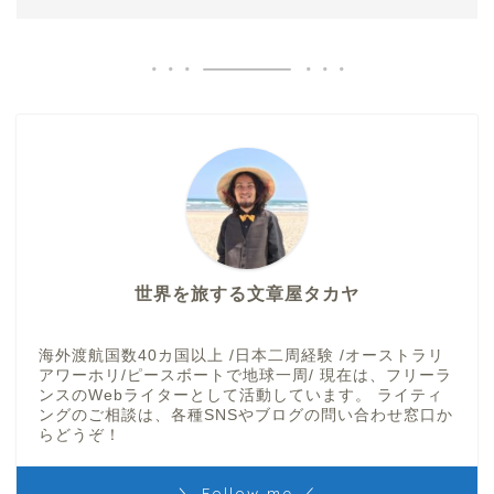
世界を旅する文章屋タカヤ
海外渡航国数40カ国以上 /日本二周経験 /オーストラリ
アワーホリ/ピースボートで地球一周/ 現在は、フリーラ
ンスのWebライターとして活動しています。 ライティ
ングのご相談は、各種SNSやブログの問い合わせ窓口か
らどうぞ！
＼ Follow me ／