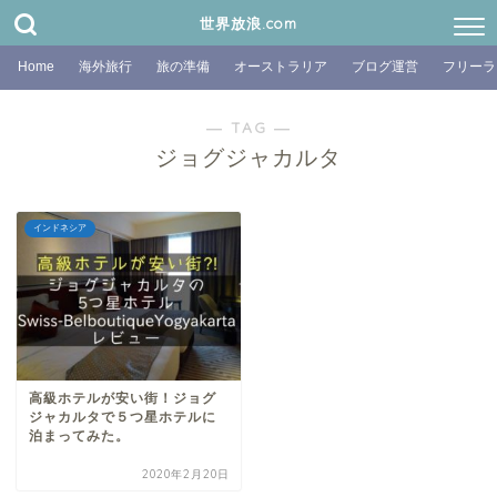
世界放浪.com
Home
海外旅行
旅の準備
オーストラリア
ブログ運営
フリーラ
― TAG ―
ジョグジャカルタ
インドネシア
高級ホテルが安い街！ジョグ
ジャカルタで５つ星ホテルに
泊まってみた。
2020年2月20日