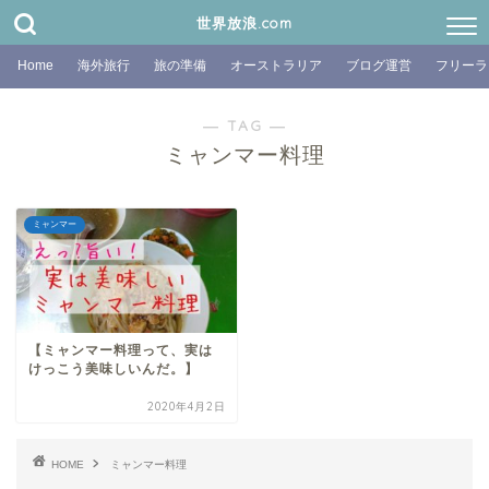
世界放浪.com
Home
海外旅行
旅の準備
オーストラリア
ブログ運営
フリーラ
― TAG ―
ミャンマー料理
ミャンマー
【ミャンマー料理って、実は
けっこう美味しいんだ。】
2020年4月2日
HOME
ミャンマー料理