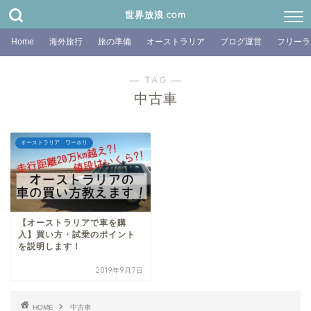
世界放浪.com
Home
海外旅行
旅の準備
オーストラリア
ブログ運営
フリーラ
― TAG ―
中古車
オーストラリア ワーホリ
【オーストラリアで車を購
入】買い方・試乗のポイント
を説明します！
2019年9月7日
HOME
中古車