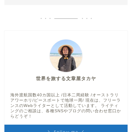
世界を旅する文章屋タカヤ
海外渡航国数40カ国以上 /日本二周経験 /オーストラリ
アワーホリ/ピースボートで地球一周/ 現在は、フリーラ
ンスのWebライターとして活動しています。 ライティ
ングのご相談は、各種SNSやブログの問い合わせ窓口か
らどうぞ！
＼ Follow me ／