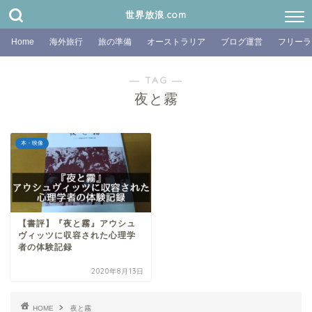
世界放浪.com
Home
海外旅行
旅の準備
オーストラリア
ブログ運営
フリーラ
― TAG ―
夜と霧
本・映像
【書評】『夜と霧』アウシュ
ヴィッツに収容された心理学
者の体験記録
2020年8月13日
HOME
夜と霧