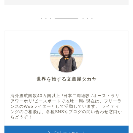
世界を旅する文章屋タカヤ
海外渡航国数40カ国以上 /日本二周経験 /オーストラリ
アワーホリ/ピースボートで地球一周/ 現在は、フリーラ
ンスのWebライターとして活動しています。 ライティ
ングのご相談は、各種SNSやブログの問い合わせ窓口か
らどうぞ！
＼ Follow me ／