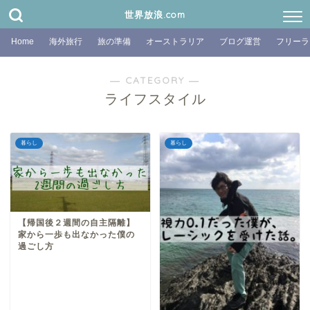
世界放浪.com
Home
海外旅行
旅の準備
オーストラリア
ブログ運営
フリーラ
― CATEGORY ―
ライフスタイル
暮らし
暮らし
【帰国後２週間の自主隔離】
家から一歩も出なかった僕の
過ごし方