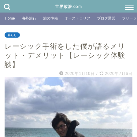
世界放浪.com
Home
海外旅行
旅の準備
オーストラリア
ブログ運営
フリーラ
暮らし
レーシック手術をした僕が語るメリ
ット・デメリット【レーシック体験
談】
2020年1月10日
/
2020年7月6日