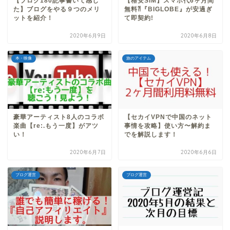
【ブログ180記事書いて感じ
【格安SIM】スマホ代6ヶ月間
た】ブログをやる９つのメリ
無料⁈『BIGLOBE』が安過ぎ
ットを紹介！
て即契約!
2020年6月9日
2020年6月8日
本・映像
旅のアイテム
豪華アーティスト8人のコラボ
【セカイVPNで中国のネット
楽曲【re:.もう一度】がアツ
事情を攻略】使い方〜解約ま
い！
でを解説します！
2020年6月7日
2020年6月6日
ブログ運営
ブログ運営