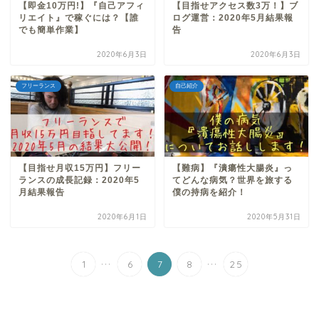
【即金10万円!】『自己アフィ
【目指せアクセス数3万！】ブ
リエイト』で稼ぐには？【誰
ログ運営：2020年5月結果報
でも簡単作業】
告
2020年6月3日
2020年6月3日
フリーランス
自己紹介
【目指せ月収15万円】フリー
【難病】『潰瘍性大腸炎』っ
ランスの成長記録：2020年5
てどんな病気？世界を旅する
月結果報告
僕の持病を紹介！
2020年6月1日
2020年5月31日
...
...
1
6
7
8
25