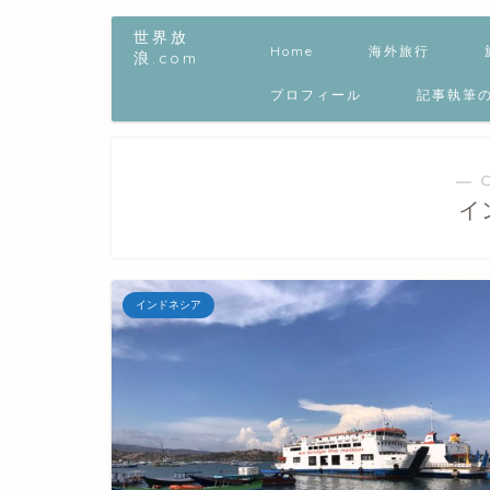
世界放
Home
海外旅行
浪.com
プロフィール
記事執筆
― 
イ
インドネシア