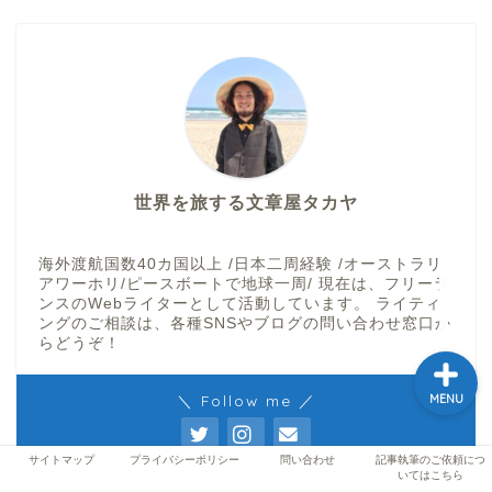
ホーム
プロフィール
記事執筆のご依頼につい
世界を旅する文章屋タカヤ
てはこちら
海外渡航国数40カ国以上 /日本二周経験 /オーストラリ
サイトマップ
アワーホリ/ピースボートで地球一周/ 現在は、フリーラ
ンスのWebライターとして活動しています。 ライティ
ングのご相談は、各種SNSやブログの問い合わせ窓口か
らどうぞ！
＼ Follow me ／
MENU
サイトマップ
プライバシーポリシー
問い合わせ
記事執筆のご依頼につ
いてはこちら