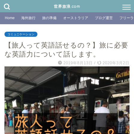
世界放浪.com
Home
海外旅行
旅の準備
オーストラリア
ブログ運営
フリーラ
コミュニケーション
【旅人って英語話せるの？】旅に必要
な英語力について話します。
2019年8月13日
/
2020年3月2日