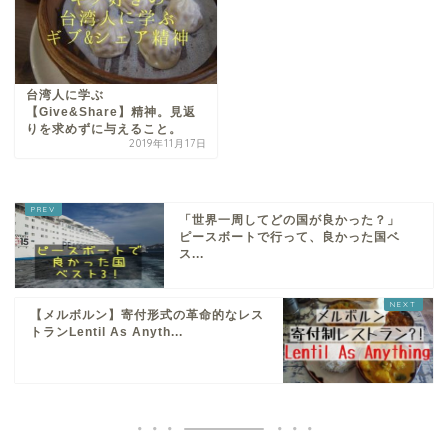
台湾人に学ぶ
【Give&Share】精神。見返
りを求めずに与えること。
2019年11月17日
「世界一周してどの国が良かった？」
ピースボートで行って、良かった国ベ
ス...
【メルボルン】寄付形式の革命的なレス
トランLentil As Anyth...