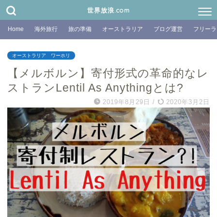
世界放浪.com
Home
海外旅行
旅の準備
オーストラリア
ブログ運営
フリーラ
オーストラリア ワーホリ
【メルボルン】寄付形式の革命的なレ
ストランLentil As Anythingとは?
2019年8月29日
/
2020年3月2日