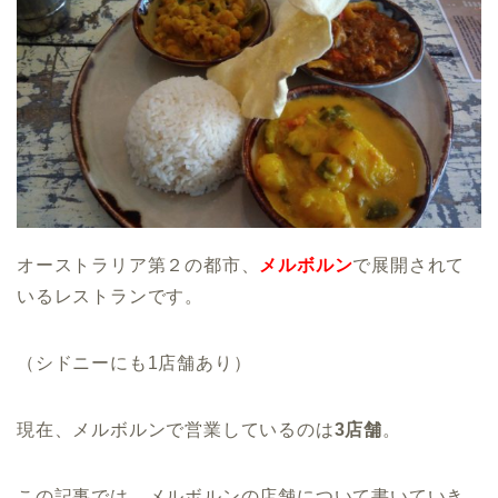
オーストラリア第２の都市、
メルボルン
で展開されて
いるレストランです。
（
シドニーにも1店舗あり
）
現在、メルボルンで営業しているのは
3店舗
。
この記事では、メルボルンの店舗について書いていき