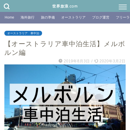
世界放浪.com
Home
海外旅行
旅の準備
オーストラリア
ブログ運営
フリーラ
オーストラリア 車中泊
【オーストラリア車中泊生活】メルボ
ルン編
2019年8月3日
/
2020年3月2日