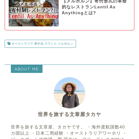
【メルボルン】寄付形式の革命
的なレストランLentil As
Anythingとは?
オーストラリア.車中泊.ラウンド.メルボルン
ABOUT ME
世界を旅する文章屋タカヤ
世界を旅する文章屋、タカヤです。 ・海外渡航国数40
カ国以上 ・日本二周経験 ・オーストラリアワーホリ ・