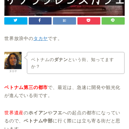
世界放浪中の
タカヤ
です。
ベトナムの
ダナン
という街、知ってます
か？
タカヤ
ベトナム第三の都市
で、最近は、急速に開発や観光化
が進んでいる街です。
世界遺産
の
ホイアン
や
フエ
への起点の都市になってい
るので、
ベトナム中部
に行く際には立ち寄る街だと思
います。