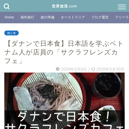
世界放浪.com
Home
海外旅行
旅の準備
オーストラリア
ブログ運営
フリーラ
旅と食
【ダナンで日本食】日本語を学ぶベト
ナム人が店員の「サクラフレンズカ
フェ」
2020年3月8日
/
2020年5月30日