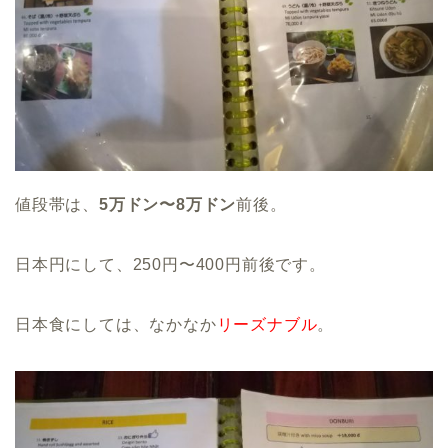
値段帯は、
5万ドン〜8万ドン
前後。
日本円にして、250円〜400円前後です。
日本食にしては、なかなか
リーズナブル
。