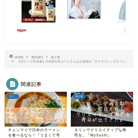
HOME
海外旅行
旅と食
【ダナンで日本食】日本語を学ぶベトナム人が店員の「サクラフレンズカフェ」
関連記事
タイ
旅と食
チェンマイで日本のラーメン
タリンでクリエイティブな寿
を食べるなら！「うまくて号
司を。「MySushi」