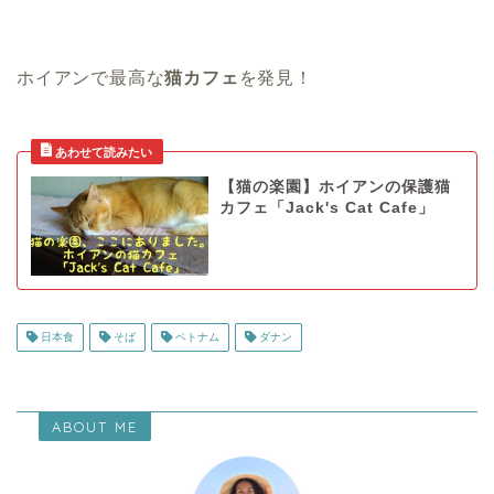
ホイアンで最高な
猫カフェ
を発見！
【猫の楽園】ホイアンの保護猫
カフェ「Jack's Cat Cafe」
日本食
そば
ベトナム
ダナン
ABOUT ME