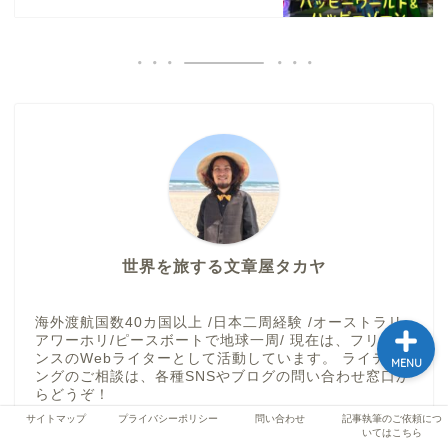
ホーム
プロフィール
記事執筆のご依頼につい
てはこちら
サイトマップ
世界を旅する文章屋タカヤ
海外渡航国数40カ国以上 /日本二周経験 /オーストラリ
アワーホリ/ピースボートで地球一周/ 現在は、フリーラ
ンスのWebライターとして活動しています。 ライティ
MENU
ングのご相談は、各種SNSやブログの問い合わせ窓口か
らどうぞ！
サイトマップ
プライバシーポリシー
問い合わせ
記事執筆のご依頼につ
いてはこちら
＼ Follow me ／