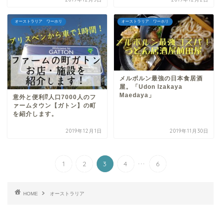
オーストラリア ワーホリ
オーストラリア ワーホリ
メルボルン最強の日本食居酒
屋。「Udon Izakaya
Maedaya」
意外と便利⁉︎人口7000人のフ
ァームタウン【ガトン】の町
を紹介します。
2019年12月1日
2019年11月30日
...
1
2
3
4
6
HOME
オーストラリア