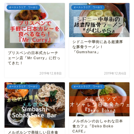
オーストラリア ワーホリ
オーストラリア ワーホリ
シドニー中華街にある超濃厚
な豚骨ラーメン！
「Gumshara」
ブリスベンの日本式カレーチ
ェーン店「Mr Curry」に行っ
てきた！
2019年12月8日
2019年12月6日
オーストラリア ワーホリ
オーストラリア ワーホリ
メルボルンのおしゃれな日本
食カフェ「Deko Boko
CAFE」
メルボルンで美味しい日本食