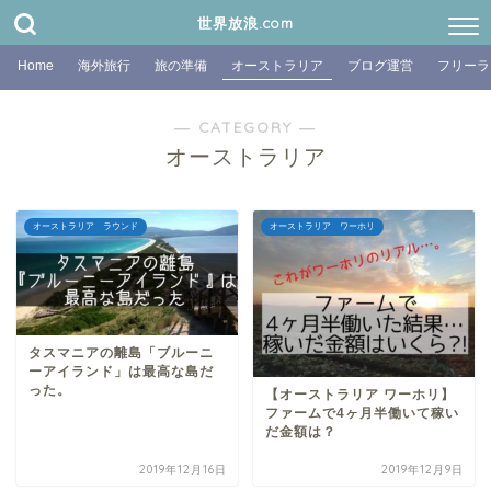
世界放浪.com
Home
海外旅行
旅の準備
オーストラリア
ブログ運営
フリーラ
― CATEGORY ―
オーストラリア
オーストラリア ラウンド
オーストラリア ワーホリ
タスマニアの離島「ブルーニ
ーアイランド」は最高な島だ
った。
【オーストラリア ワーホリ】
ファームで4ヶ月半働いて稼い
だ金額は？
2019年12月16日
2019年12月9日