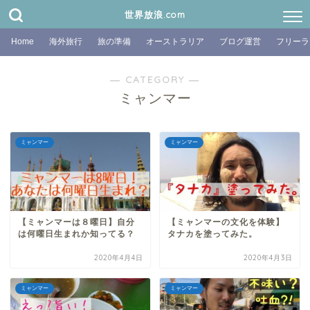
世界放浪.com
Home
海外旅行
旅の準備
オーストラリア
ブログ運営
フリーラ
― CATEGORY ―
ミャンマー
ミャンマー
ミャンマー
【ミャンマーは８曜日】自分
【ミャンマーの文化を体験】
は何曜日生まれか知ってる？
タナカを塗ってみた。
2020年4月4日
2020年4月3日
ミャンマー
ミャンマー