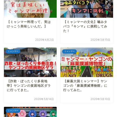
【ミャンマー料理って、実は
【ミャンマーの文化】噛みタ
けっこう美味しいんだ。】
バコ『キンマ』に挑戦してみ
た！
2020年4月2日
2020年3月15日
ミャンマー
ミャンマー
【詐欺・ぼったくり多発地
【麻薬大国ミャンマー】ヤン
帯】ヤンゴンの貧困地区ダラ
ゴンの「麻薬撲滅博物館」に
に行ってきた。
行ってみた。
2020年3月14日
2020年3月10日
ミャンマー