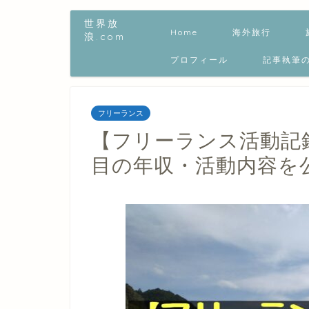
世界放
Home
海外旅行
浪.com
プロフィール
記事執筆
フリーランス
【フリーランス活動記録
目の年収・活動内容を