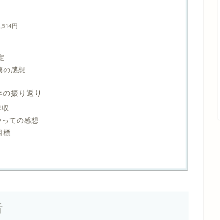
514円
定
務の感想
年の振り返り
年収
やっての感想
目標
告