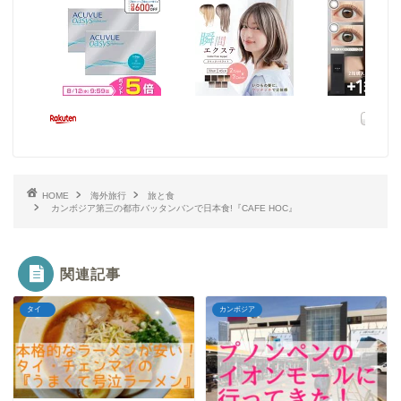
HOME
海外旅行
旅と食
カンボジア第三の都市バッタンバンで日本食!『CAFE HOC』
関連記事
タイ
カンボジア