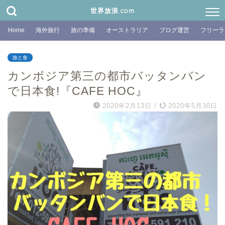
世界放浪.com
Home
海外旅行
旅の準備
オーストラリア
ブログ運営
フリーラ
旅と食
カンボジア第三の都市バッタンバン
で日本食!『CAFE HOC』
2020年2月13日
/
2020年5月30日