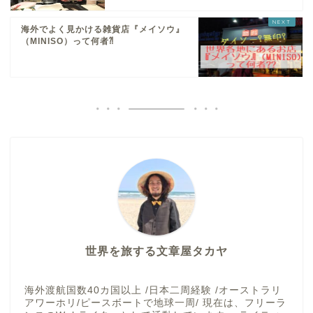
海外でよく見かける雑貨店『メイソウ』
（MINISO）って何者⁈
世界を旅する文章屋タカヤ
海外渡航国数40カ国以上 /日本二周経験 /オーストラリ
アワーホリ/ピースボートで地球一周/ 現在は、フリーラ