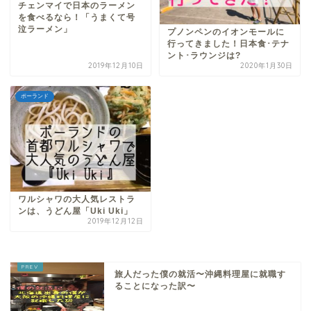
チェンマイで日本のラーメン
を食べるなら！「うまくて号
泣ラーメン」
プノンペンのイオンモールに
行ってきました！日本食･テナ
ント･ラウンジは?
2019年12月10日
2020年1月30日
ポーランド
ワルシャワの大人気レストラ
ンは、うどん屋「Uki Uki」
2019年12月12日
旅人だった僕の就活〜沖縄料理屋に就職す
ることになった訳〜