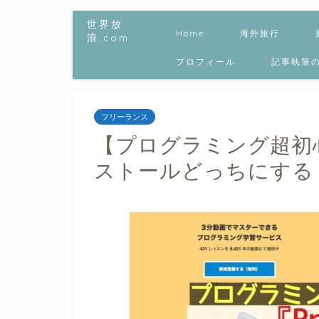
世界放
Home
海外旅行
浪.com
プロフィール
記事執筆
フリーランス
【プログラミング超初心
ストールどっちにする