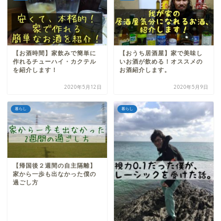
【お酒時間】家飲みで簡単に
【おうち居酒屋】家で美味し
作れるチューハイ・カクテル
いお酒が飲める！オススメの
を紹介します！
お酒紹介します。
2020年5月12日
2020年5月9日
暮らし
暮らし
【帰国後２週間の自主隔離】
家から一歩も出なかった僕の
過ごし方