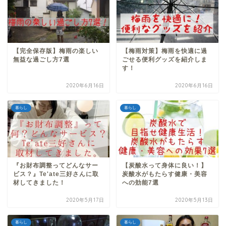
【完全保存版】梅雨の楽しい
【梅雨対策】梅雨を快適に過
無益な過ごし方7選
ごせる便利グッズを紹介しま
す！
2020年6月16日
2020年6月16日
暮らし
暮らし
『お財布調整ってどんなサー
【炭酸水って身体に良い！】
ビス？』Te'ate三好さんに取
炭酸水がもたらす健康・美容
材してきました！
への効能7選
2020年5月17日
2020年5月13日
暮らし
暮らし