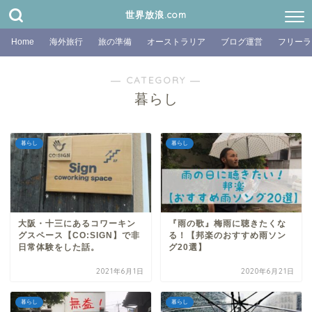
世界放浪.com
Home
海外旅行
旅の準備
オーストラリア
ブログ運営
フリーラ
― CATEGORY ―
暮らし
暮らし
暮らし
大阪・十三にあるコワーキン
『雨の歌』梅雨に聴きたくな
グスペース【CO:SIGN】で非
る！【邦楽のおすすめ雨ソン
日常体験をした話。
グ20選】
2021年6月1日
2020年6月21日
暮らし
暮らし