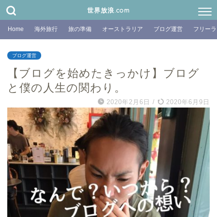
世界放浪.com
Home
海外旅行
旅の準備
オーストラリア
ブログ運営
フリーラ
ブログ運営
【ブログを始めたきっかけ】ブログ
と僕の人生の関わり。
2020年2月6日
/
2020年6月9日