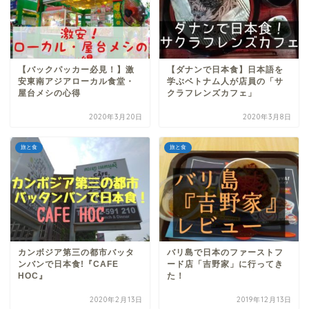
【バックパッカー必見！】激
【ダナンで日本食】日本語を
安東南アジアローカル食堂・
学ぶベトナム人が店員の「サ
屋台メシの心得
クラフレンズカフェ」
2020年3月20日
2020年3月8日
旅と食
旅と食
カンボジア第三の都市バッタ
バリ島で日本のファーストフ
ンバンで日本食!『CAFE
ード店「吉野家」に行ってき
HOC』
た！
2020年2月13日
2019年12月13日