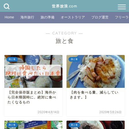
世界放浪.com
Home
海外旅行
旅の準備
オーストラリア
ブログ運営
フリーラ
― CATEGORY ―
旅と食
旅と食
旅と食
【完全保存版まとめ】海外か
【肉を食べる量、減らしてい
ら日本帰国時に、絶対に食べ
きます。】
たくなるもの
2020年4月14日
2020年3月26日
旅と食
旅と食