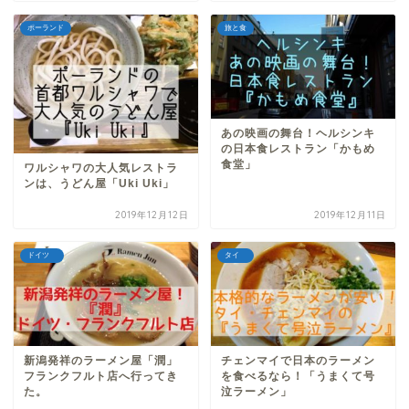
ポーランド
旅と食
あの映画の舞台！ヘルシンキ
の日本食レストラン「かもめ
食堂」
ワルシャワの大人気レストラ
ンは、うどん屋「Uki Uki」
2019年12月12日
2019年12月11日
ドイツ
タイ
新潟発祥のラーメン屋「潤」
チェンマイで日本のラーメン
フランクフルト店へ行ってき
を食べるなら！「うまくて号
た。
泣ラーメン」