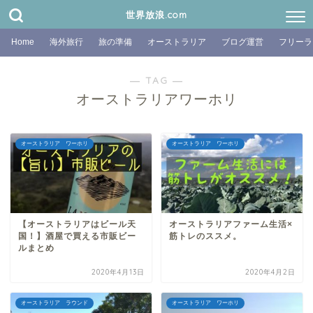
世界放浪.com
Home
海外旅行
旅の準備
オーストラリア
ブログ運営
フリーラ
― TAG ―
オーストラリアワーホリ
オーストラリア ワーホリ
オーストラリア ワーホリ
【オーストラリアはビール天
オーストラリアファーム生活×
国！】酒屋で買える市販ビー
筋トレのススメ。
ルまとめ
2020年4月13日
2020年4月2日
オーストラリア ラウンド
オーストラリア ワーホリ